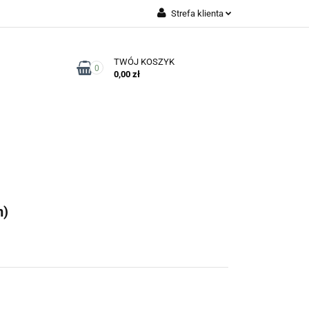
Strefa klienta
Zaloguj się
TWÓJ KOSZYK
Zarejestruj się
0
0,00 zł
Dodaj zgłoszenie
Zgody cookies
Kontakt
m)