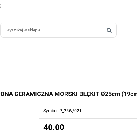
e Ogrodowe
Donice Do Wnętrz
Blog
Hurt B2B
Kontakt
ce Do Wnętrz
Blog
Hurt B2B
ONA CERAMICZNA MORSKI BŁĘKIT Ø25cm (19c
Symbol:
P_25W/021
40.00