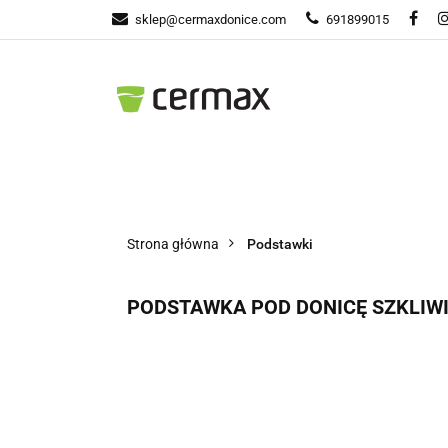
sklep@cermaxdonice.com
691899015
Donic
Donice Ogrodowe
Doni
Strona główna
Podstawki
PODSTAWKA POD DONICĘ SZKLIWI