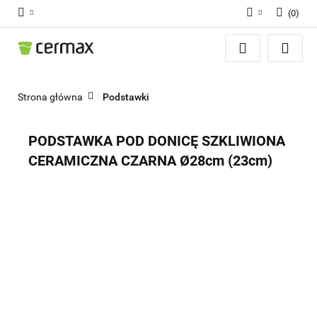
(
0
)
Zaloguj się
Zarejestruj się
Dodaj zgłoszenie
Strona główna
Podstawki
Zgody cookies
PODSTAWKA POD DONICĘ SZKLIWIONA
CERAMICZNA CZARNA Ø28cm (23cm)