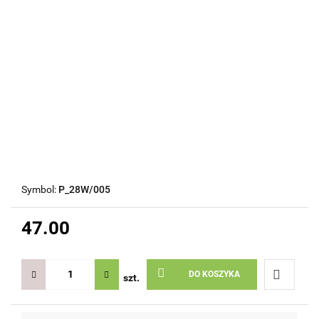
Symbol:
P_28W/005
47.00
DO KOSZYKA
szt.
Do