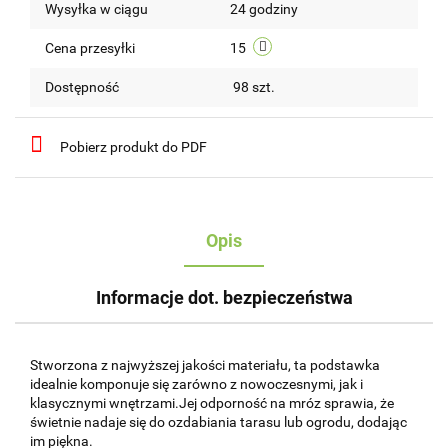
Wysyłka w ciągu
24 godziny
przechow
Cena przesyłki
15
Dostępność
98
szt.
Pobierz produkt do PDF
Opis
Informacje dot. bezpieczeństwa
Stworzona z najwyższej jakości materiału, ta podstawka
idealnie komponuje się zarówno z nowoczesnymi, jak i
klasycznymi wnętrzami.Jej odporność na mróz sprawia, że
świetnie nadaje się do ozdabiania tarasu lub ogrodu, dodając
im piękna.