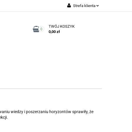
Strefa klienta
Zaloguj się
TWÓJ KOSZYK
Zarejestruj się
0
0,00 zł
Dodaj zgłoszenie
Zgody cookies
Kontakt
waniu wiedzy i poszerzaniu horyzontów sprawiły, że
kcji.