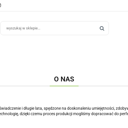
e Ogrodowe
Donice Do Wnętrz
Blog
Hurt B2B
Kontakt
ce Do Wnętrz
Blog
Hurt B2B
O NAS
świadczenie i długie lata, spędzone na doskonaleniu umiejętności, zdoby
hnologię, dzięki czemu proces produkcji mogliśmy dopracować do perfe