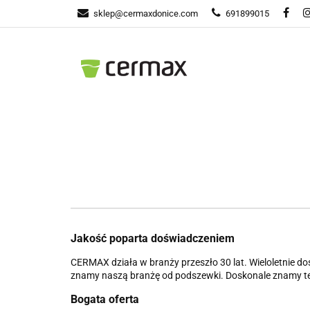
sklep@cermaxdonice.com
691899015
Donic
Donice Ogrodowe
Doni
Jakość poparta doświadczeniem
CERMAX działa w branży przeszło 30 lat. Wieloletnie do
znamy naszą branżę od podszewki. Doskonale znamy tec
Bogata oferta