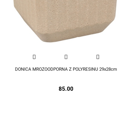
DONICA MROZOODPORNA Z POLYRESINU 29x28cm
85.00