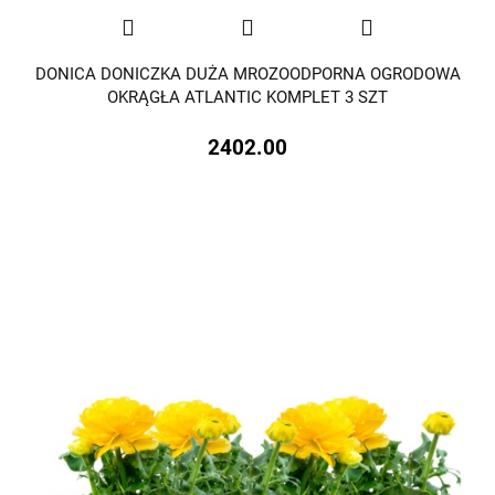
DONICA DONICZKA DUŻA MROZOODPORNA OGRODOWA
OKRĄGŁA ATLANTIC KOMPLET 3 SZT
2402.00