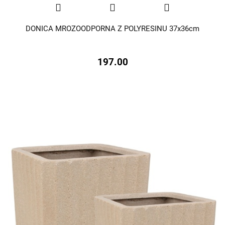
DONICA MROZOODPORNA Z POLYRESINU 37x36cm
197.00