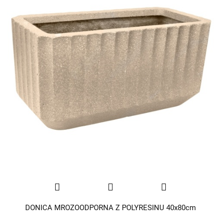
DONICA MROZOODPORNA Z POLYRESINU 40x80cm