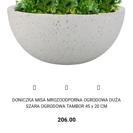
DONICZKA MISA MROZOODPORNA OGRODOWA DUŻA
SZARA OGRODOWA TAMBOR 45 x 20 CM
206.00