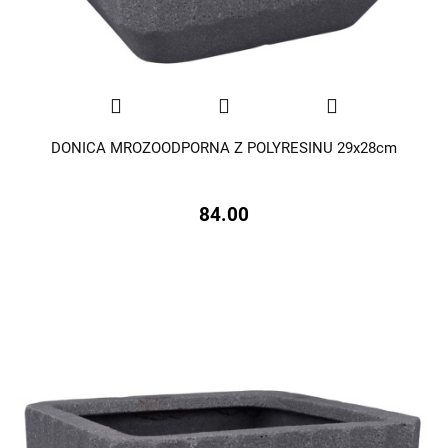
DONICA MROZOODPORNA Z POLYRESINU 29x28cm
84.00