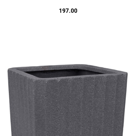
197.00