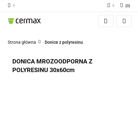
(
0
)
Zaloguj się
Zarejestruj się
Dodaj zgłoszenie
Strona główna
Donice z polyresinu
Zgody cookies
DONICA MROZOODPORNA Z
POLYRESINU 30x60cm