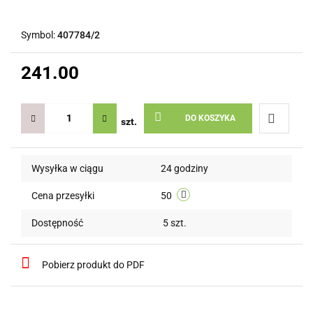
Symbol:
407784/2
241.00
DO KOSZYKA
szt.
Do
Wysyłka w ciągu
24 godziny
przechow
Cena przesyłki
50
Dostępność
5
szt.
Pobierz produkt do PDF