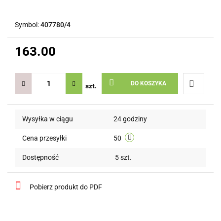
Symbol:
407780/4
163.00
DO KOSZYKA
szt.
Do
Wysyłka w ciągu
24 godziny
przechow
Cena przesyłki
50
Dostępność
5
szt.
Pobierz produkt do PDF