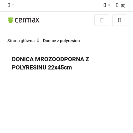
(
0
)
Zaloguj się
Zarejestruj się
Dodaj zgłoszenie
Strona główna
Donice z polyresinu
Zgody cookies
DONICA MROZOODPORNA Z
POLYRESINU 22x45cm