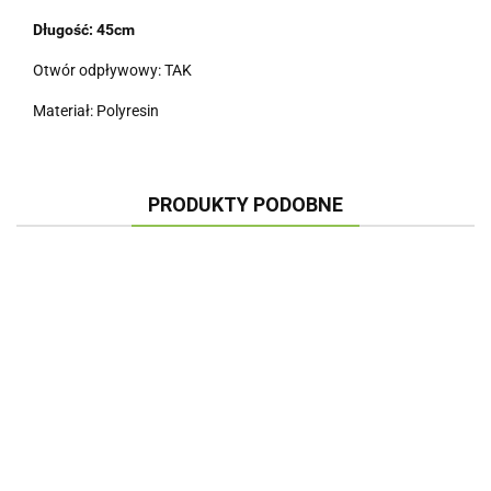
Długość: 45cm
Otwór odpływowy: TAK
Materiał: Polyresin
PRODUKTY PODOBNE
DONICA
DONICA
DONICA
26x26CM ROCKY
34x34CM ROCKY
MROZOODPORNA
MRO