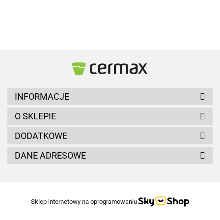
MROZOODPORNA
MROZOODPORNA
Z POLYRESINU
Z P
WYSOKA
WYSOKA
20x45cm
123.00
205.00
183.00
KAMIENNA
KAMIENNA
SZARA
SZARA
INFORMACJE
O SKLEPIE
DODATKOWE
DANE ADRESOWE
Sklep internetowy na oprogramowaniu