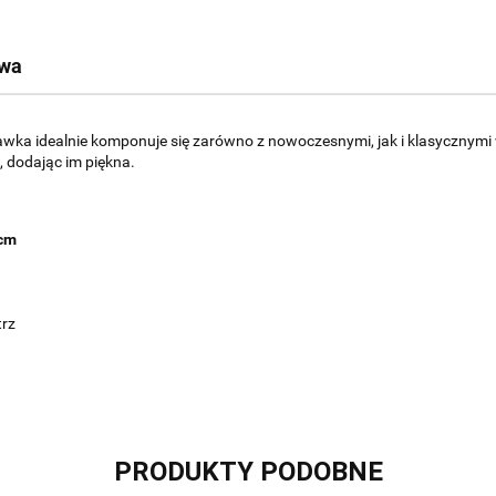
twa
tawka idealnie komponuje się zarówno z nowoczesnymi, jak i klasycznymi
, dodając im piękna.
9cm
trz
PRODUKTY PODOBNE