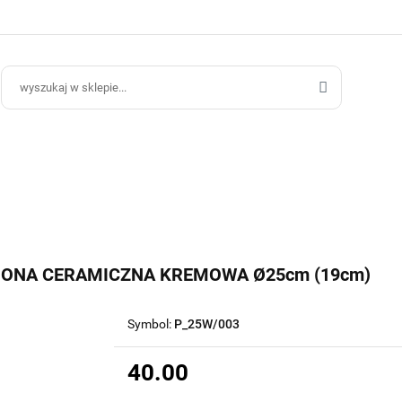
ce Ogrodowe
Donice Do Wnętrz
Blog
Hurt B2B
Kontakt
ce Do Wnętrz
Blog
Hurt B2B
IONA CERAMICZNA KREMOWA Ø25cm (19cm)
Symbol:
P_25W/003
40.00