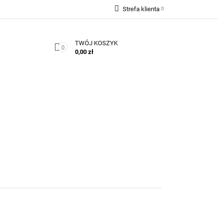
Strefa klienta
Zaloguj się
TWÓJ KOSZYK
Zarejestruj się
0
0,00 zł
Dodaj zgłoszenie
Zgody cookies
Kontakt