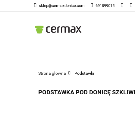
sklep@cermaxdonice.com
691899015
Doni
Donice Ogrodowe
Doni
Strona główna
Podstawki
PODSTAWKA POD DONICĘ SZKLIW