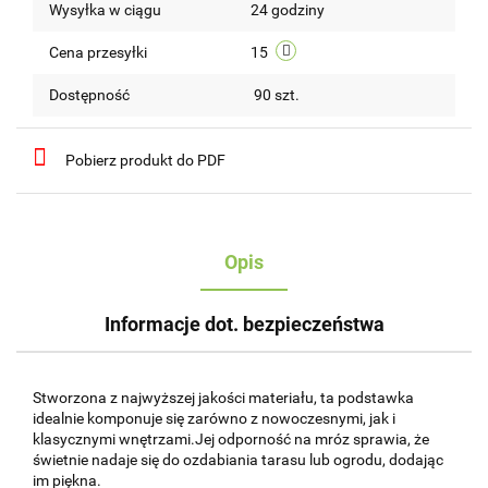
Wysyłka w ciągu
24 godziny
przechow
Cena przesyłki
15
Dostępność
90
szt.
Pobierz produkt do PDF
Opis
Informacje dot. bezpieczeństwa
Stworzona z najwyższej jakości materiału, ta podstawka
idealnie komponuje się zarówno z nowoczesnymi, jak i
klasycznymi wnętrzami.Jej odporność na mróz sprawia, że
świetnie nadaje się do ozdabiania tarasu lub ogrodu, dodając
im piękna.