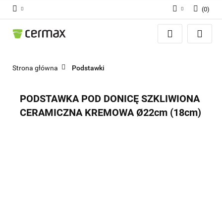
(
0
)
Zaloguj się
Zarejestruj się
Dodaj zgłoszenie
Strona główna
Podstawki
Zgody cookies
PODSTAWKA POD DONICĘ SZKLIWIONA
CERAMICZNA KREMOWA Ø22cm (18cm)