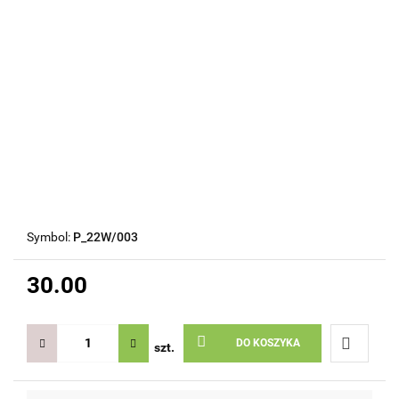
Symbol:
P_22W/003
30.00
DO KOSZYKA
szt.
Do