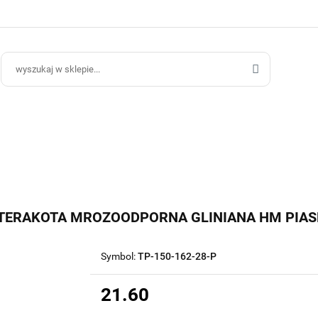
ce Ogrodowe
Donice Do Wnętrz
Blog
Hurt B2B
Kontakt
ce Do Wnętrz
Blog
Hurt B2B
 TERAKOTA MROZOODPORNA GLINIANA HM PIA
Symbol:
TP-150-162-28-P
21.60