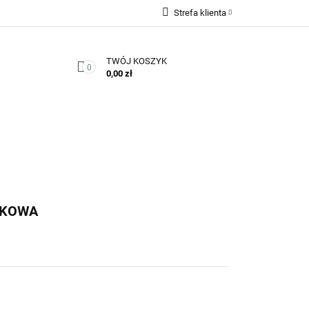
Strefa klienta
Zaloguj się
TWÓJ KOSZYK
Zarejestruj się
0
0,00 zł
Dodaj zgłoszenie
Zgody cookies
Kontakt
SKOWA