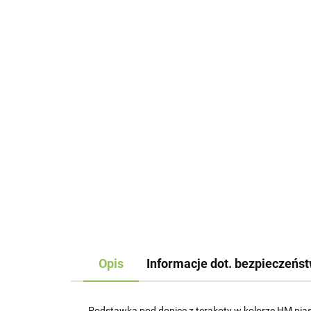
Opis
Informacje dot. bezpieczeńs
Podstawka pod donicę z terakoty w kolorze HM,piask