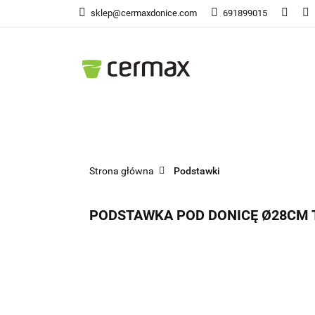
sklep@cermaxdonice.com
691899015
Doni
Donice Ogrodowe
Doni
Strona główna
Podstawki
PODSTAWKA POD DONICĘ Ø28CM