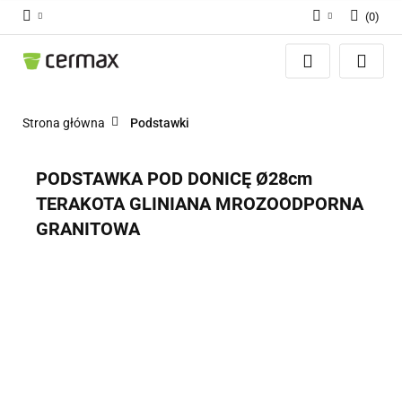
(
0
)
Zaloguj się
Zarejestruj się
Dodaj zgłoszenie
Strona główna
Podstawki
Zgody cookies
PODSTAWKA POD DONICĘ Ø28cm
TERAKOTA GLINIANA MROZOODPORNA
GRANITOWA