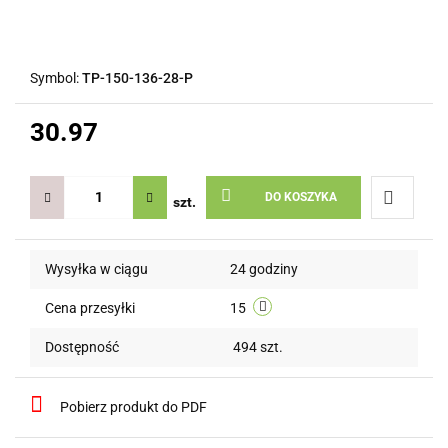
Symbol:
TP-150-136-28-P
30.97
DO KOSZYKA
szt.
Do
Wysyłka w ciągu
24 godziny
przechow
Cena przesyłki
15
Dostępność
494
szt.
Pobierz produkt do PDF