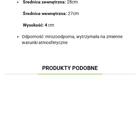
Średnica zewnętrzna:
28
cm
Średnica wewnętrzna:
27
cm
Wysokość:
4
cm
Odporność: mrozoodporna, wytrzymała na zmienne
warunki atmosferyczne
PRODUKTY PODOBNE
PODSTAWKA POD
PODSTAWKA POD
PODSTAWKA POD
PODS