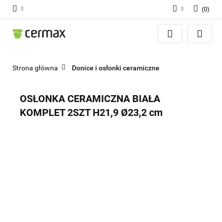
(
0
)
Zaloguj się
Zarejestruj się
Dodaj zgłoszenie
Strona główna
Donice i osłonki ceramiczne
Zgody cookies
OSŁONKA CERAMICZNA BIAŁA
KOMPLET 2SZT H21,9 Ø23,2 cm