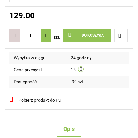
129.00
DO KOSZYKA
szt.
Do
Wysyłka w ciągu
24 godziny
przechow
Cena przesyłki
15
Dostępność
99
szt.
Pobierz produkt do PDF
Opis