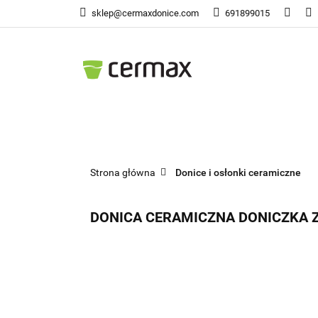
sklep@cermaxdonice.com
691899015
Doni
Donice Ogrodowe
Doni
Strona główna
Donice i osłonki ceramiczne
DONICA CERAMICZNA DONICZKA 