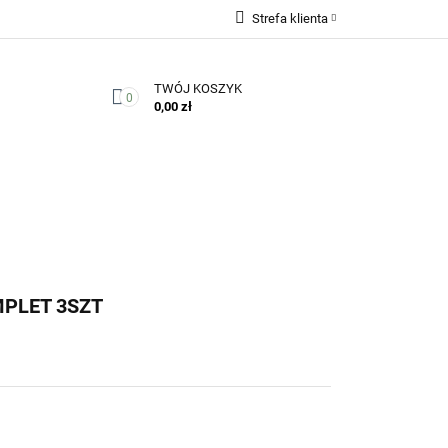
Strefa klienta
Zaloguj się
TWÓJ KOSZYK
Zarejestruj się
0
0,00 zł
Dodaj zgłoszenie
Zgody cookies
Kontakt
PLET 3SZT