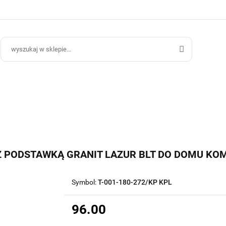
ce Ogrodowe
Donice Do Wnętrz
Blog
Hurt B2B
Kontakt
ce Do Wnętrz
Blog
Hurt B2B
Z PODSTAWKĄ GRANIT LAZUR BLT DO DOMU KOM
Symbol:
T-001-180-272/KP KPL
96.00