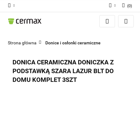
(
0
)
Zaloguj się
Zarejestruj się
Dodaj zgłoszenie
Strona główna
Donice i osłonki ceramiczne
Zgody cookies
DONICA CERAMICZNA DONICZKA Z
PODSTAWKĄ SZARA LAZUR BLT DO
DOMU KOMPLET 3SZT