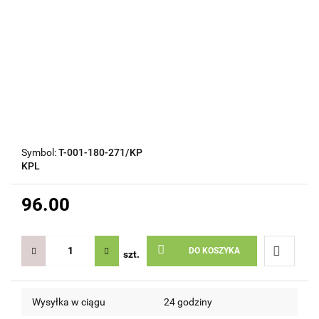
Symbol:
T-001-180-271/KP
KPL
96.00
DO KOSZYKA
szt.
Do
Wysyłka w ciągu
24 godziny
przechow