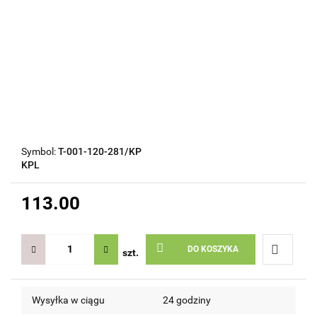
Symbol:
T-001-120-281/KP
KPL
113.00
DO KOSZYKA
szt.
Do
Wysyłka w ciągu
24 godziny
przechow