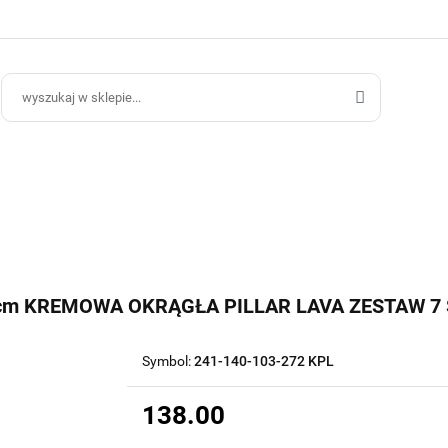
ce Ogrodowe
Donice Do Wnętrz
Blog
Hurt B2B
Kontakt
ce Do Wnętrz
Blog
Hurt B2B
cm KREMOWA OKRĄGŁA PILLAR LAVA ZESTAW 7
Symbol:
241-140-103-272 KPL
138.00