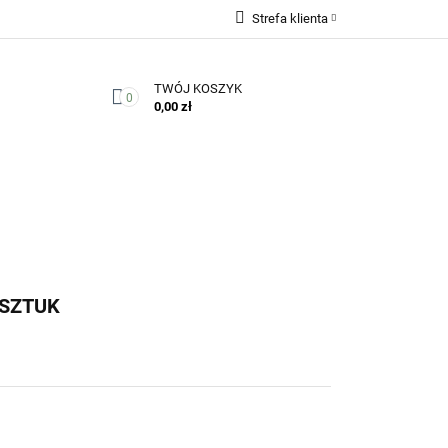
Strefa klienta
Zaloguj się
TWÓJ KOSZYK
Zarejestruj się
0
0,00 zł
Dodaj zgłoszenie
Zgody cookies
Kontakt
 SZTUK