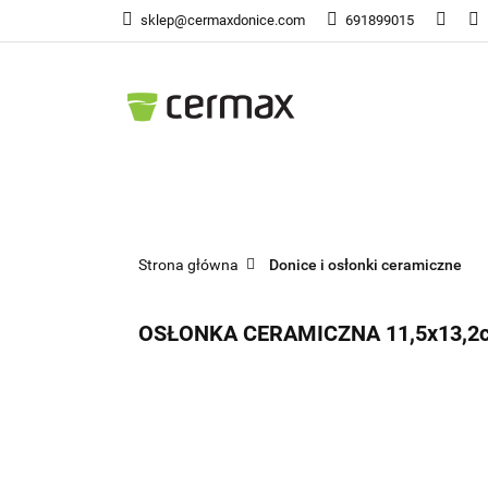
sklep@cermaxdonice.com
691899015
Doni
Donice Ogrodowe
Doni
Strona główna
Donice i osłonki ceramiczne
OSŁONKA CERAMICZNA 11,5x13,2