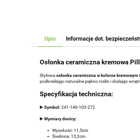
Opis
Informacje dot. bezpieczeńs
Osłonka ceramiczna kremowa Pil
Stylowa
osłonka ceramiczna w kolorze kremowym
podkreślając naturalne piękno roślin i dodając wnęt
Specyfikacja techniczna:
▶️
Symbol:
241-140-103-272
▶️
Wymiary donicy:
Wysokość: 11,5cm
Średnica: 13,2cm