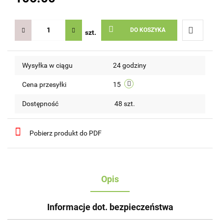
DO KOSZYKA
szt.
Do
Wysyłka w ciągu
24 godziny
przechow
Cena przesyłki
15
Dostępność
48
szt.
Pobierz produkt do PDF
Opis
Informacje dot. bezpieczeństwa