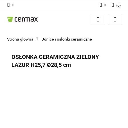
(
0
)
Zaloguj się
Zarejestruj się
Dodaj zgłoszenie
Strona główna
Donice i osłonki ceramiczne
Zgody cookies
OSŁONKA CERAMICZNA ZIELONY
LAZUR H25,7 Ø28,5 cm