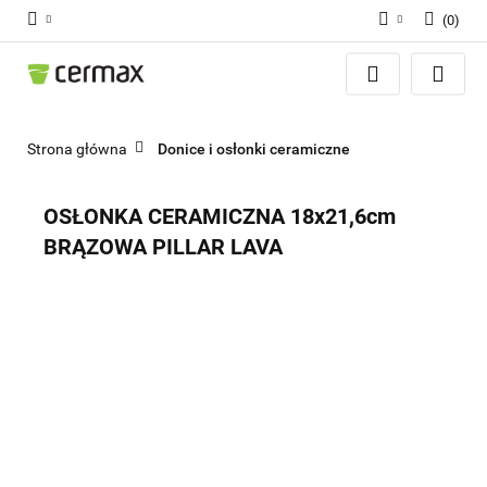
(
0
)
Zaloguj się
Zarejestruj się
Dodaj zgłoszenie
Strona główna
Donice i osłonki ceramiczne
Zgody cookies
OSŁONKA CERAMICZNA 18x21,6cm
BRĄZOWA PILLAR LAVA