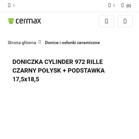
(
0
)
Zaloguj się
Zarejestruj się
Dodaj zgłoszenie
Strona główna
Donice i osłonki ceramiczne
Zgody cookies
DONICZKA CYLINDER 972 RILLE
CZARNY POŁYSK + PODSTAWKA
17,5x18,5