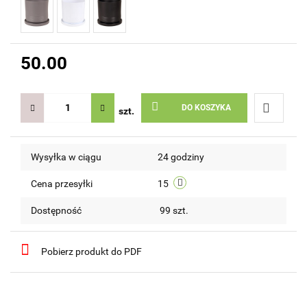
50.00
DO KOSZYKA
szt.
Do
Wysyłka w ciągu
24 godziny
przechow
Cena przesyłki
15
Dostępność
99
szt.
Pobierz produkt do PDF