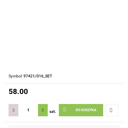
Symbol:
97421/016_SET
58.00
DO KOSZYKA
szt.
Do