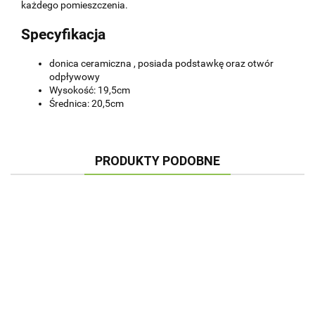
każdego pomieszczenia.
Specyfikacja
donica ceramiczna , posiada podstawkę oraz otwór
odpływowy
Wysokość: 19,5cm
Średnica: 20,5cm
PRODUKTY PODOBNE
DONICA
DONICA
DONICA
DONICA
CERAMICZNA
CERAMICZNA
CERAMICZNA