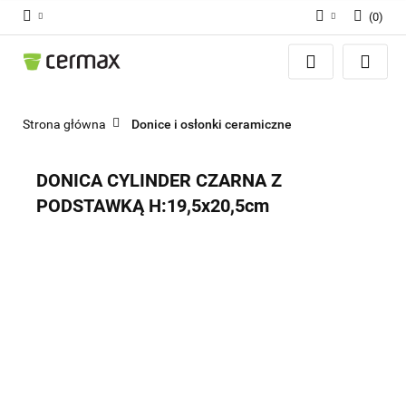
(
0
)
Zaloguj się
Zarejestruj się
Dodaj zgłoszenie
Strona główna
Donice i osłonki ceramiczne
Zgody cookies
DONICA CYLINDER CZARNA Z
PODSTAWKĄ H:19,5x20,5cm