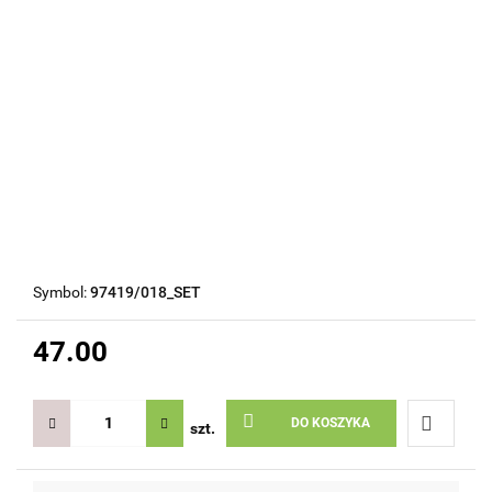
Symbol:
97419/018_SET
47.00
DO KOSZYKA
szt.
Do