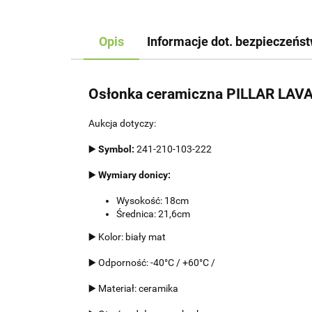
Opis
Informacje dot. bezpieczeńs
Osłonka ceramiczna PILLAR LAV
Aukcja dotyczy:
▶️
Symbol:
241-210-103-222
▶️
Wymiary donicy:
Wysokość: 18cm
Średnica: 21,6cm
▶️ Kolor: biały mat
▶️ Odporność: -40°C / +60°C /
▶️ Materiał: ceramika