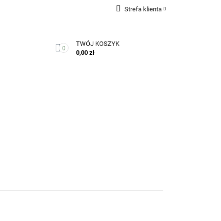
Strefa klienta
Zaloguj się
TWÓJ KOSZYK
Zarejestruj się
0
0,00 zł
Dodaj zgłoszenie
Zgody cookies
Kontakt