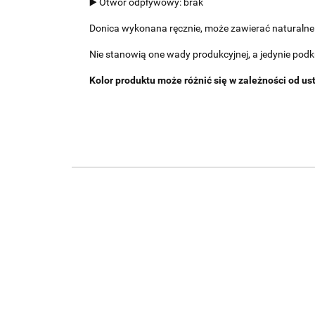
▶️ Otwór odpływowy: brak
Donica wykonana ręcznie, może zawierać naturalne 
Nie stanowią one wady produkcyjnej, a jedynie pod
Kolor produktu może różnić się w zależności od u
DONICA
DONICA
DONICA
CYLINDER
CYLINDER