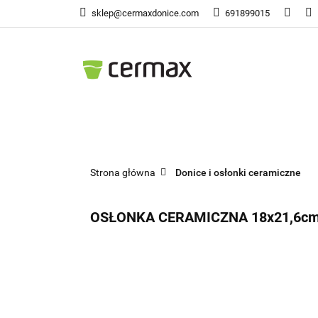
sklep@cermaxdonice.com
691899015
Doni
Donice Ogrodowe
Doni
Strona główna
Donice i osłonki ceramiczne
OSŁONKA CERAMICZNA 18x21,6cm