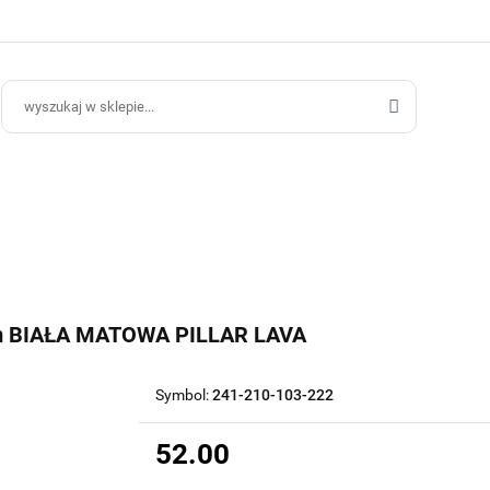
ce Ogrodowe
Donice Do Wnętrz
Blog
Hurt B2B
Kontakt
ce Do Wnętrz
Blog
Hurt B2B
 BIAŁA MATOWA PILLAR LAVA
Symbol:
241-210-103-222
52.00