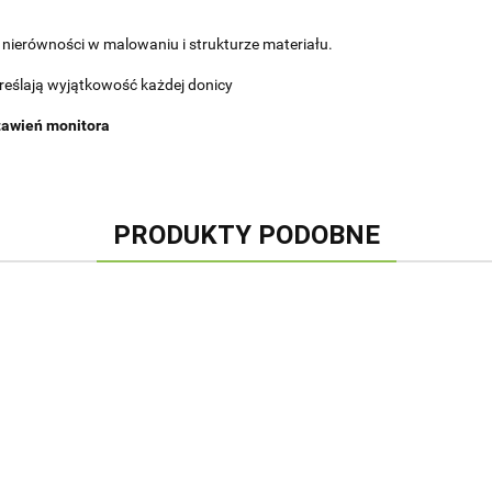
nierówności w malowaniu i strukturze materiału.
kreślają wyjątkowość każdej donicy
stawień monitora
PRODUKTY PODOBNE
DONICA
DONICA
DONICA
DONICA
CYLINDER
CYLINDER
CYLINDER
CYLINDER
C