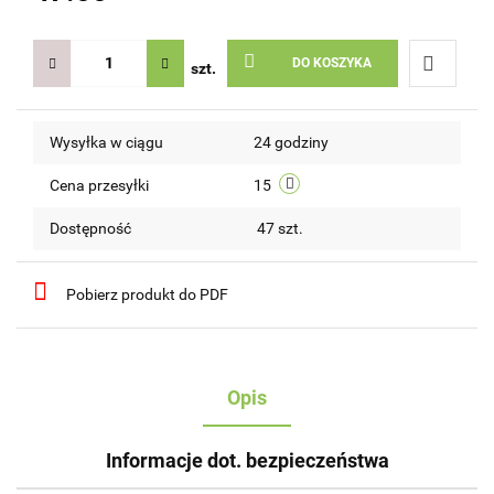
DO KOSZYKA
szt.
Do
Wysyłka w ciągu
24 godziny
przechow
Cena przesyłki
15
Dostępność
47
szt.
Pobierz produkt do PDF
Opis
Informacje dot. bezpieczeństwa