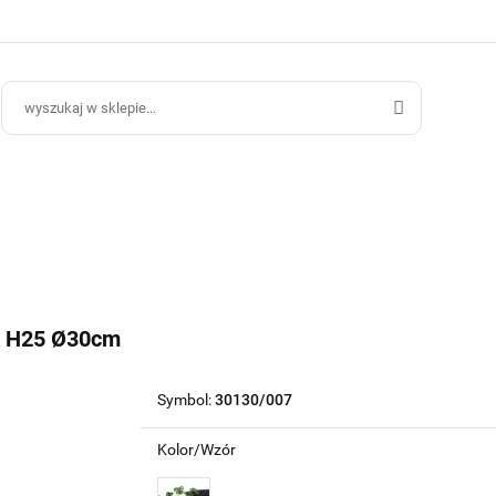
ce Ogrodowe
Donice Do Wnętrz
Blog
Hurt B2B
Kontakt
ce Do Wnętrz
Blog
Hurt B2B
 H25 Ø30cm
Symbol:
30130/007
Kolor/Wzór