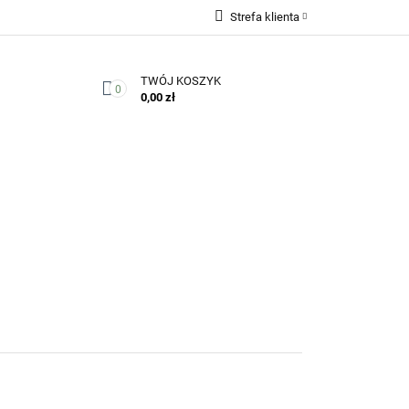
Strefa klienta
Zaloguj się
TWÓJ KOSZYK
Zarejestruj się
0
0,00 zł
Dodaj zgłoszenie
Zgody cookies
Kontakt