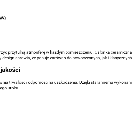
twa
rzyć przytulną atmosferę w każdym pomieszczeniu. Osłonka ceramiczna 3
ny design sprawia, że pasuje zarówno do nowoczesnych, jak i klasycznych
jakości
ewnia trwałość i odporność na uszkodzenia. Dzięki starannemu wykonan
ojego uroku.