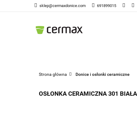
sklep@cermaxdonice.com
691899015
Doni
Donice Ogrodowe
Doni
Strona główna
Donice i osłonki ceramiczne
OSŁONKA CERAMICZNA 301 BIAŁA