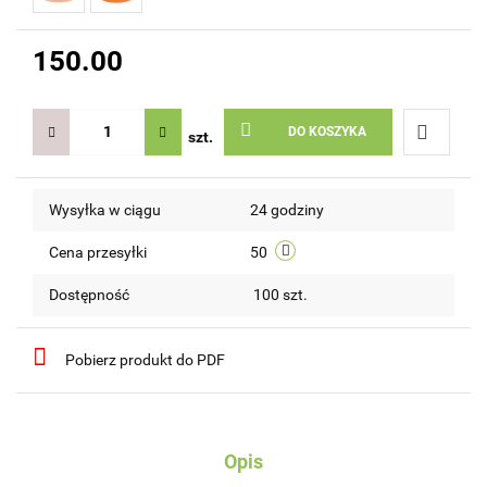
150.00
DO KOSZYKA
szt.
Do
Wysyłka w ciągu
24 godziny
przechow
Cena przesyłki
50
Dostępność
100
szt.
Pobierz produkt do PDF
Opis