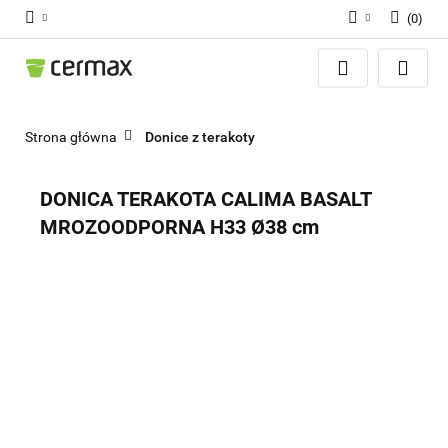
(
0
)
Zaloguj się
Zarejestruj się
Dodaj zgłoszenie
Strona główna
Donice z terakoty
Zgody cookies
DONICA TERAKOTA CALIMA BASALT
MROZOODPORNA H33 Ø38 cm