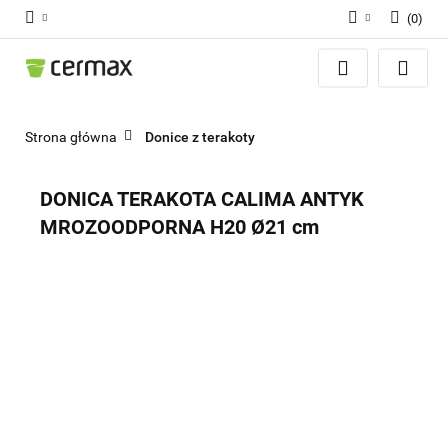
(
0
)
Zaloguj się
Zarejestruj się
Dodaj zgłoszenie
Strona główna
Donice z terakoty
Zgody cookies
DONICA TERAKOTA CALIMA ANTYK
MROZOODPORNA H20 Ø21 cm