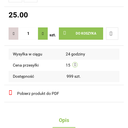
25.00
DO KOSZYKA
szt.
Do
Wysyłka w ciągu
24 godziny
przechow
Cena przesyłki
15
Dostępność
999
szt.
Pobierz produkt do PDF
Opis