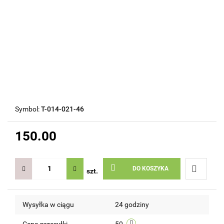
Symbol:
T-014-021-46
150.00
DO KOSZYKA
szt.
Do
Wysyłka w ciągu
24 godziny
przechow
Cena przesyłki
50