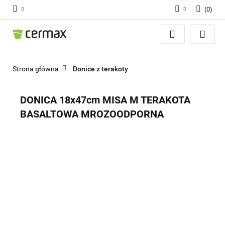
(
0
)
Zaloguj się
Zarejestruj się
Dodaj zgłoszenie
Strona główna
Donice z terakoty
Zgody cookies
DONICA 18x47cm MISA M TERAKOTA
BASALTOWA MROZOODPORNA