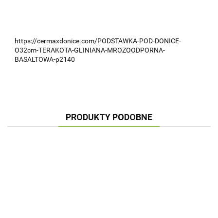
https://cermaxdonice.com/PODSTAWKA-POD-DONICE-
O32cm-TERAKOTA-GLINIANA-MROZOODPORNA-
BASALTOWA-p2140
PRODUKTY PODOBNE
DON
EL
BAS