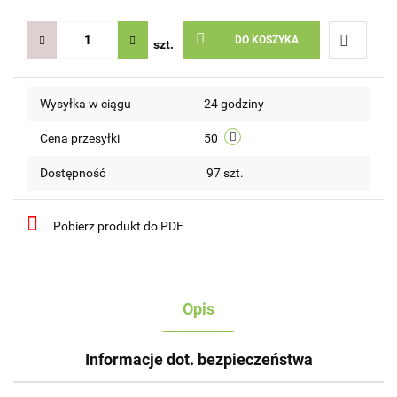
DO KOSZYKA
szt.
Do
Wysyłka w ciągu
24 godziny
przechow
Cena przesyłki
50
Dostępność
97
szt.
Pobierz produkt do PDF
Opis
Informacje dot. bezpieczeństwa