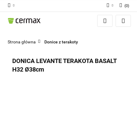
(
0
)
Zaloguj się
Zarejestruj się
Dodaj zgłoszenie
Strona główna
Donice z terakoty
Zgody cookies
DONICA LEVANTE TERAKOTA BASALT
H32 Ø38cm