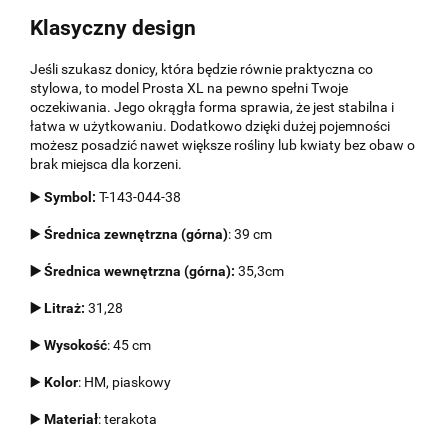
Klasyczny design
Jeśli szukasz donicy, która będzie równie praktyczna co
stylowa, to model Prosta XL na pewno spełni Twoje
oczekiwania. Jego okrągła forma sprawia, że jest stabilna i
łatwa w użytkowaniu. Dodatkowo dzięki dużej pojemności
możesz posadzić nawet większe rośliny lub kwiaty bez obaw o
brak miejsca dla korzeni.
▶️
Symbol:
T-143-044-38
▶️
Średnica zewnętrzna (górna)
: 39 cm
▶️ Średnica wewnętrzna (górna):
35,3cm
▶️ Litraż:
31,28
▶️
Wysokość
: 45 cm
▶️
Kolor
: HM, piaskowy
▶️
Materiał
: terakota