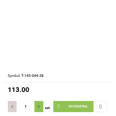
Symbol:
T-143-044-38
113.00
DO KOSZYKA
szt.