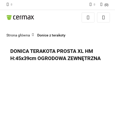
(
0
)
Zaloguj się
Zarejestruj się
Dodaj zgłoszenie
Strona główna
Donice z terakoty
Zgody cookies
DONICA TERAKOTA PROSTA XL HM
H:45x39cm OGRODOWA ZEWNĘTRZNA