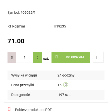
Symbol:
409025/1
RT Rozmiar
H19x35
71.00
DO KOSZYKA
szt.
Do
Wysyłka w ciągu
24 godziny
przechow
Cena przesyłki
15
Dostępność
197
szt.
Pobierz produkt do PDF