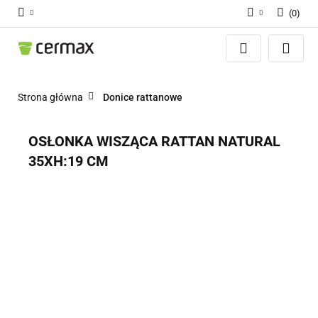
(
0
)
Zaloguj się
Zarejestruj się
Dodaj zgłoszenie
Strona główna
Donice rattanowe
Zgody cookies
OSŁONKA WISZĄCA RATTAN NATURAL
35XH:19 CM