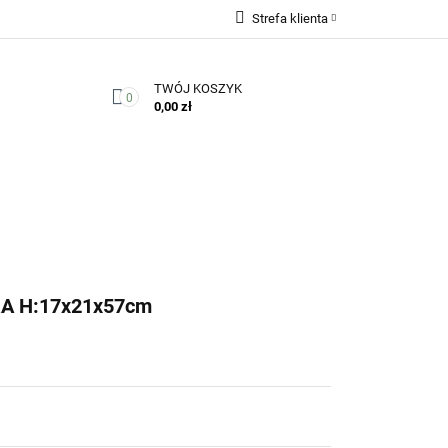
Strefa klienta
Zaloguj się
TWÓJ KOSZYK
Zarejestruj się
0
0,00 zł
Dodaj zgłoszenie
Zgody cookies
Kontakt
 H:17x21x57cm