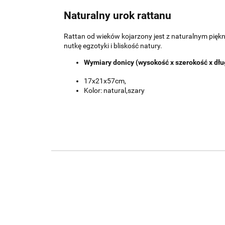
Naturalny urok rattanu
Rattan od wieków kojarzony jest z naturalnym pię
nutkę egzotyki i bliskość natury.
Wymiary donicy (wysokość x szerokość x dłu
17x21x57cm,
Kolor: natural,szary
KOSZ
OSŁON