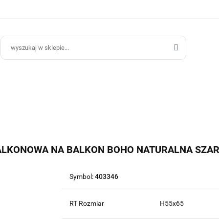
ce Ogrodowe
Donice Do Wnętrz
Blog
Hurt B2B
Kontakt
ce Do Wnętrz
Blog
Hurt B2B
LKONOWA NA BALKON BOHO NATURALNA SZARA
Symbol:
403346
RT Rozmiar
H55x65