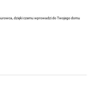
o surowca, dzięki czemu wprowadzi do Twojego domu
OSŁONKA
OSŁONKA
OSŁONKA