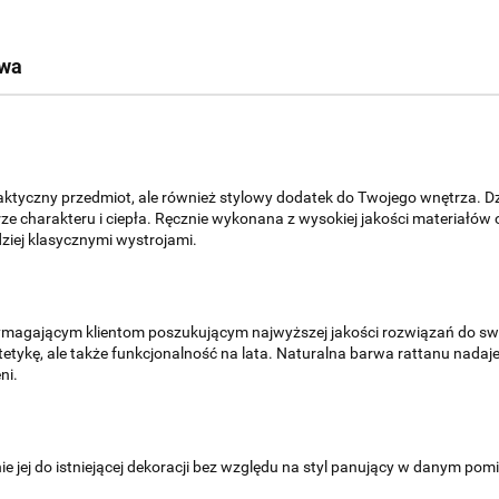
twa
aktyczny przedmiot, ale również stylowy dodatek do Twojego wnętrza. Dzi
ze charakteru i ciepła. Ręcznie wykonana z wysokiej jakości materiałó
ziej klasycznymi wystrojami.
agającym klientom poszukującym najwyższej jakości rozwiązań do sw
estetykę, ale także funkcjonalność na lata. Naturalna barwa rattanu nada
ni.
 jej do istniejącej dekoracji bez względu na styl panujący w danym pomi