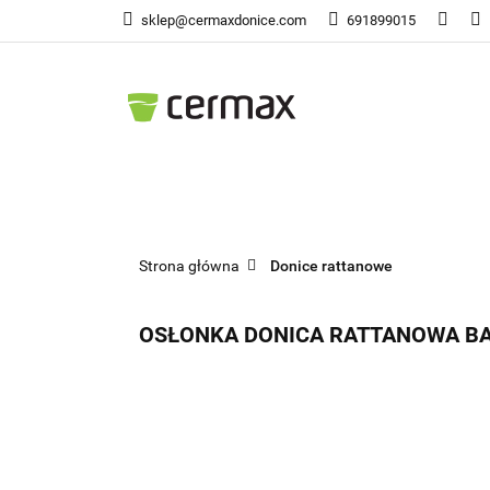
sklep@cermaxdonice.com
691899015
Doni
Donice Ogrodowe
Doni
Strona główna
Donice rattanowe
OSŁONKA DONICA RATTANOWA BA