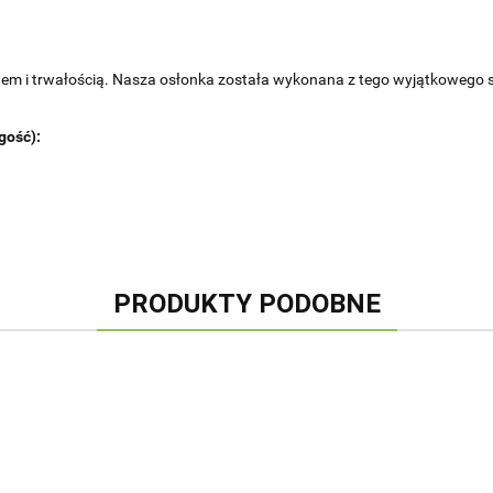
knem i trwałością. Nasza osłonka została wykonana z tego wyjątkoweg
gość):
PRODUKTY PODOBNE
KOSZ
KA
KOSZ
KOSZ