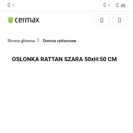
(
0
)
Zaloguj się
Zarejestruj się
Dodaj zgłoszenie
Strona główna
Donice rattanowe
Zgody cookies
OSŁONKA RATTAN SZARA 50xH:50 CM