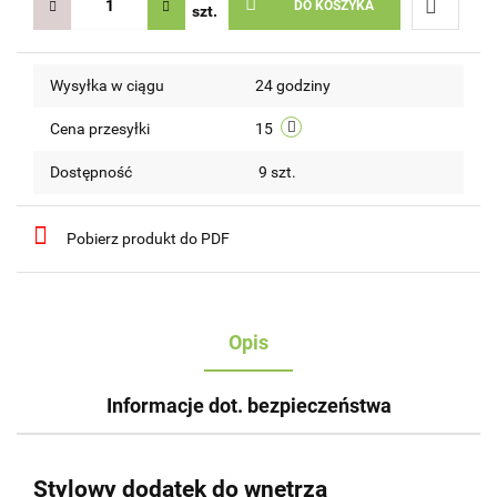
DO KOSZYKA
szt.
Do
Wysyłka w ciągu
24 godziny
przechow
Cena przesyłki
15
Dostępność
9
szt.
Pobierz produkt do PDF
Opis
Informacje dot. bezpieczeństwa
Stylowy dodatek do wnętrza