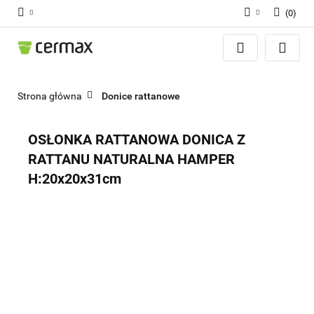
(
0
)
Zaloguj się
Zarejestruj się
Dodaj zgłoszenie
Strona główna
Donice rattanowe
Zgody cookies
OSŁONKA RATTANOWA DONICA Z
RATTANU NATURALNA HAMPER
H:20x20x31cm