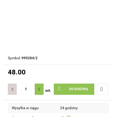
Symbol:
999284/2
48.00
DO KOSZYKA
szt.
Do
Wysyłka w ciągu
24 godziny
przechow