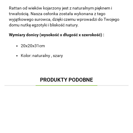
Rattan od wieków kojarzony jest z naturalnym pięknem i
trwałością. Nasza osłonka została wykonana z tego
wyjątkowego surowca, dzięki czemu wprowadzi do Twojego
domu nutkę egzotyki i bliskość natury.
Wymiary donicy (wysokość x długość x szerokość) :
20x20x31cm
Kolor: naturalny , szary
PRODUKTY PODOBNE
OSŁONKA
OSŁONKA
KOSZ
KOSZ
WISZĄCA