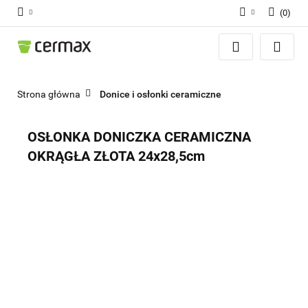
(
0
)
Zaloguj się
Zarejestruj się
Dodaj zgłoszenie
Strona główna
Donice i osłonki ceramiczne
Zgody cookies
OSŁONKA DONICZKA CERAMICZNA
OKRĄGŁA ZŁOTA 24x28,5cm