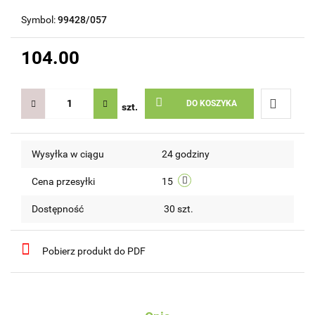
Symbol:
99428/057
104.00
DO KOSZYKA
szt.
Do
Wysyłka w ciągu
24 godziny
przechow
Cena przesyłki
15
Dostępność
30
szt.
Pobierz produkt do PDF