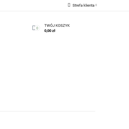
Strefa klienta
Zaloguj się
TWÓJ KOSZYK
Zarejestruj się
0
0,00 zł
Dodaj zgłoszenie
Zgody cookies
Kontakt