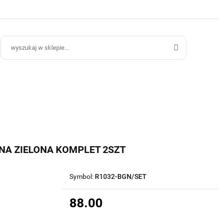
ce Ogrodowe
Donice Do Wnętrz
Blog
Hurt B2B
Kontakt
ce Do Wnętrz
Blog
Hurt B2B
NA ZIELONA KOMPLET 2SZT
Symbol:
R1032-BGN/SET
88.00