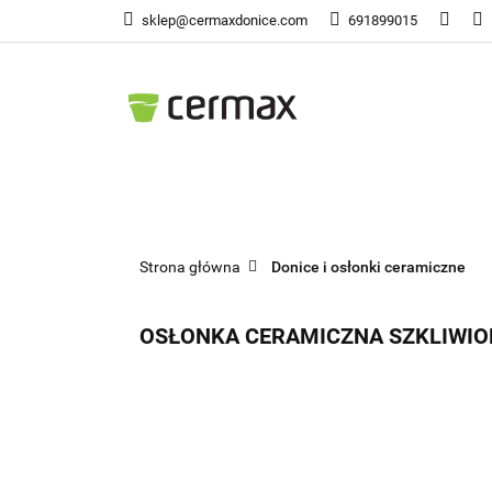
sklep@cermaxdonice.com
691899015
Doni
Donice Ogrodowe
Doni
Strona główna
Donice i osłonki ceramiczne
OSŁONKA CERAMICZNA SZKLIWIO