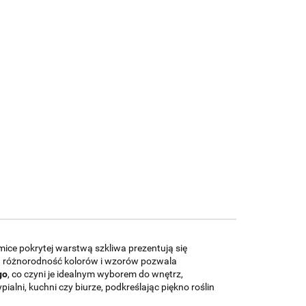
mice pokrytej warstwą szkliwa prezentują się
 a różnorodność kolorów i wzorów pozwala
go
, co czyni je idealnym wyborem do wnętrz,
alni, kuchni czy biurze, podkreślając piękno roślin