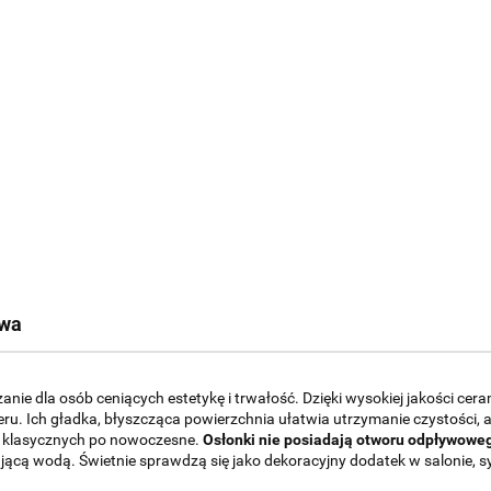
twa
nie dla osób ceniących estetykę i trwałość. Dzięki wysokiej jakości cera
u. Ich gładka, błyszcząca powierzchnia ułatwia utrzymanie czystości,
d klasycznych po nowoczesne.
Osłonki nie posiadają otworu odpływowe
ącą wodą. Świetnie sprawdzą się jako dekoracyjny dodatek w salonie, sypi