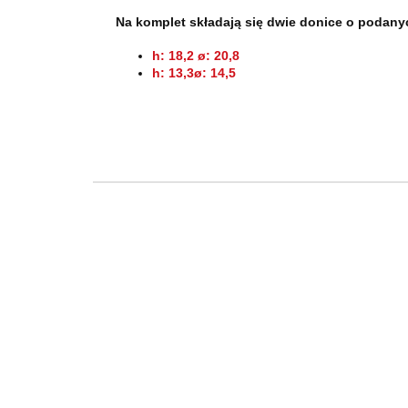
Na komplet składają się dwie donice o podan
h: 18,2 ø: 20,8
h: 13,3
ø: 14,5
DONICA
DONICA
DONICA 23x
20,7x23cm
21,3x24cm
TERAKOT
TERAKOTA
TERAKOTA
PILLAR