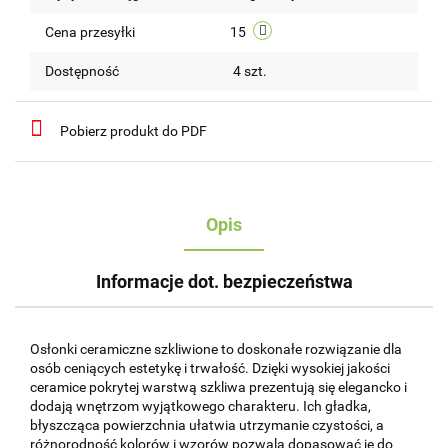
przechow
Cena przesyłki
15
Dostępność
4
szt.
Pobierz produkt do PDF
Opis
Informacje dot. bezpieczeństwa
Osłonki ceramiczne szkliwione to doskonałe rozwiązanie dla
osób ceniących estetykę i trwałość. Dzięki wysokiej jakości
ceramice pokrytej warstwą szkliwa prezentują się elegancko i
dodają wnętrzom wyjątkowego charakteru. Ich gładka,
błyszcząca powierzchnia ułatwia utrzymanie czystości, a
różnorodność kolorów i wzorów pozwala dopasować je do