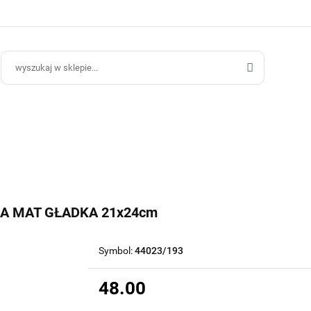
ce Ogrodowe
Donice Do Wnętrz
Blog
Hurt B2B
Kontakt
ce Do Wnętrz
Blog
Hurt B2B
A MAT GŁADKA 21x24cm
Symbol:
44023/193
48.00