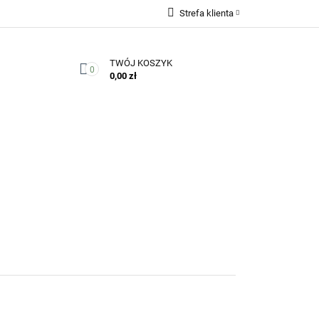
Strefa klienta
Zaloguj się
TWÓJ KOSZYK
Zarejestruj się
0
0,00 zł
Dodaj zgłoszenie
Zgody cookies
Kontakt