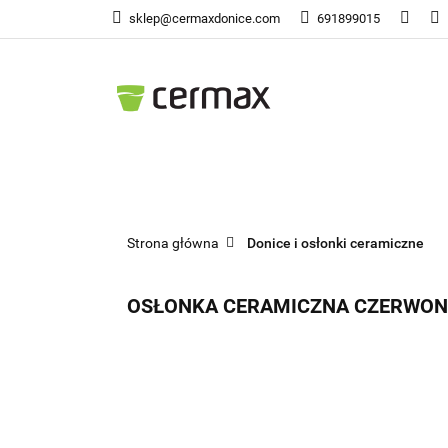
sklep@cermaxdonice.com
691899015
Doni
Donice Ogrodowe
Doni
Strona główna
Donice i osłonki ceramiczne
OSŁONKA CERAMICZNA CZERWON