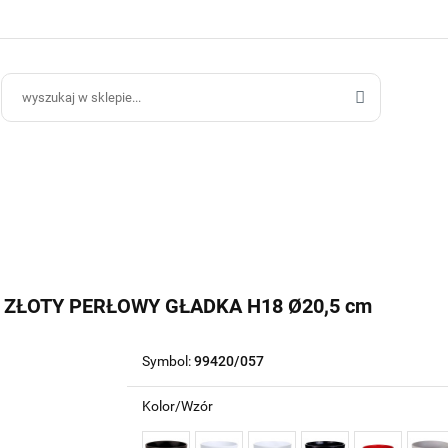
ce Ogrodowe
Donice Do Wnętrz
Blog
Hurt B2B
Kontakt
ce Do Wnętrz
Blog
Hurt B2B
ZŁOTY PERŁOWY GŁADKA H18 Ø20,5 cm
Symbol:
99420/057
Kolor/Wzór