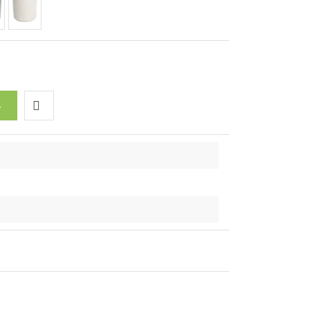
A
Do
przechowalni