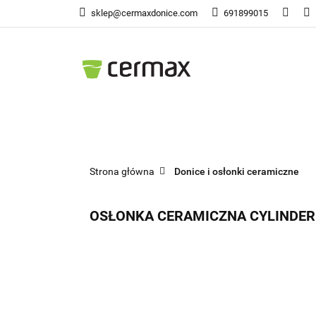
sklep@cermaxdonice.com
691899015
Doni
Donice Ogrodowe
Doni
Strona główna
Donice i osłonki ceramiczne
OSŁONKA CERAMICZNA CYLINDER 