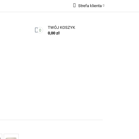
Strefa klienta
Zaloguj się
TWÓJ KOSZYK
Zarejestruj się
0
0,00 zł
Dodaj zgłoszenie
Zgody cookies
Kontakt