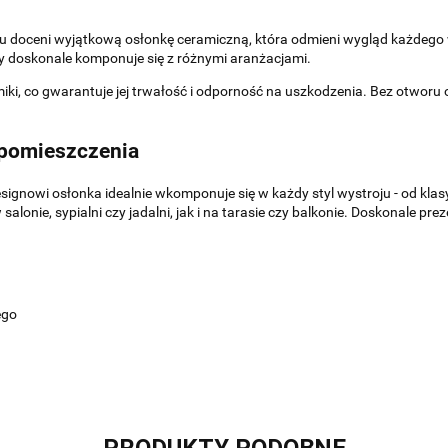
nu doceni wyjątkową osłonkę ceramiczną, która odmieni wygląd każdego 
ry doskonale komponuje się z różnymi aranżacjami.
miki, co gwarantuje jej trwałość i odporność na uszkodzenia. Bez otwo
 pomieszczenia
gnowi osłonka idealnie wkomponuje się w każdy styl wystroju - od kla
onie, sypialni czy jadalni, jak i na tarasie czy balkonie. Doskonale pre
ego
PRODUKTY PODOBNE