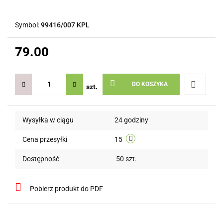
Symbol:
99416/007 KPL
79.00
DO KOSZYKA
szt.
Do
Wysyłka w ciągu
24 godziny
przechow
Cena przesyłki
15
Dostępność
50
szt.
Pobierz produkt do PDF