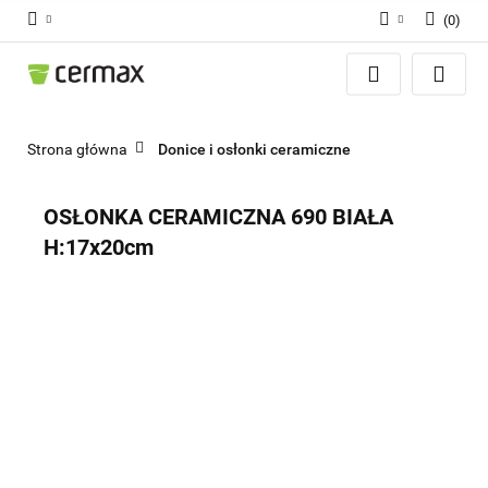
(
0
)
Zaloguj się
Zarejestruj się
Dodaj zgłoszenie
Strona główna
Donice i osłonki ceramiczne
Zgody cookies
OSŁONKA CERAMICZNA 690 BIAŁA
H:17x20cm