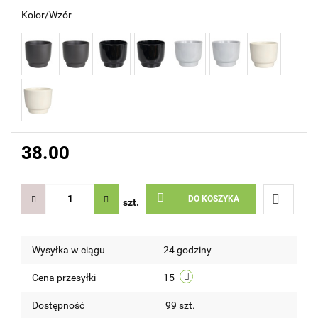
Kolor/Wzór
38.00
DO KOSZYKA
szt.
Do
Wysyłka w ciągu
24 godziny
przechow
Cena przesyłki
15
Dostępność
99
szt.