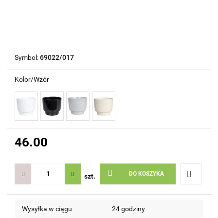
Symbol:
69022/017
Kolor/Wzór
46.00
DO KOSZYKA
szt.
Do
Wysyłka w ciągu
24 godziny
przechow