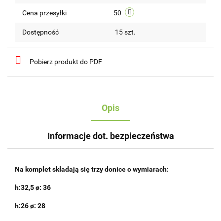
przechow
Cena przesyłki
50
Dostępność
15
szt.
Pobierz produkt do PDF
Opis
Informacje dot. bezpieczeństwa
Na komplet składają się trzy donice o wymiarach:
h:32,5 ø: 36
h:26 ø: 28