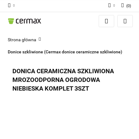
(
0
)
Zaloguj się
Zarejestruj się
Dodaj zgłoszenie
Strona główna
Zgody cookies
Donice szkliwione (Cermax donice ceramiczne szkliwione)
DONICA CERAMICZNA SZKLIWIONA
MROZOODPORNA OGRODOWA
NIEBIESKA KOMPLET 3SZT