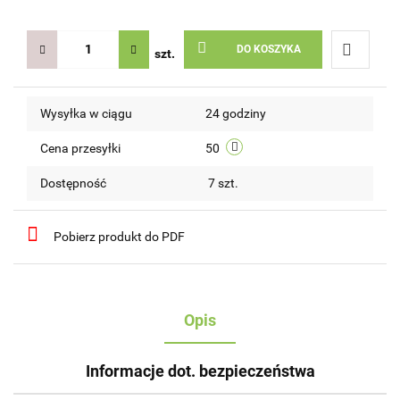
DO KOSZYKA
szt.
Do
Wysyłka w ciągu
24 godziny
przechow
Cena przesyłki
50
Dostępność
7
szt.
Pobierz produkt do PDF
Opis
Informacje dot. bezpieczeństwa