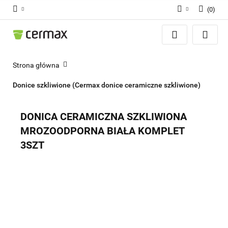
(
0
)
Zaloguj się
Zarejestruj się
Dodaj zgłoszenie
Strona główna
Zgody cookies
Donice szkliwione (Cermax donice ceramiczne szkliwione)
DONICA CERAMICZNA SZKLIWIONA
MROZOODPORNA BIAŁA KOMPLET
3SZT