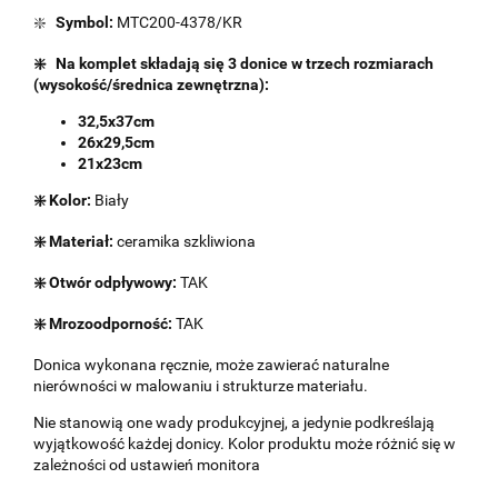
❇️
Symbol:
MTC200-4378/KR
❇️ Na komplet składają się 3 donice w trzech rozmiarach
(wysokość/średnica zewnętrzna):
32,5x37cm
26x29,5cm
21x23cm
❇️ Kolor:
Biały
❇️ Materiał:
ceramika szkliwiona
❇️ Otwór odpływowy:
TAK
❇️ Mrozoodporność:
TAK
Donica wykonana ręcznie, może zawierać naturalne
nierówności w malowaniu i strukturze materiału.
Nie stanowią one wady produkcyjnej, a jedynie podkreślają
wyjątkowość każdej donicy. Kolor produktu może różnić się w
zależności od ustawień monitora