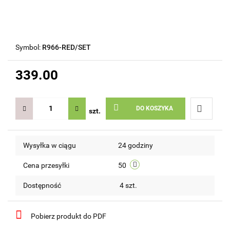
Symbol:
R966-RED/SET
339.00
DO KOSZYKA
szt.
Do
Wysyłka w ciągu
24 godziny
przechow
Cena przesyłki
50
Dostępność
4
szt.
Pobierz produkt do PDF