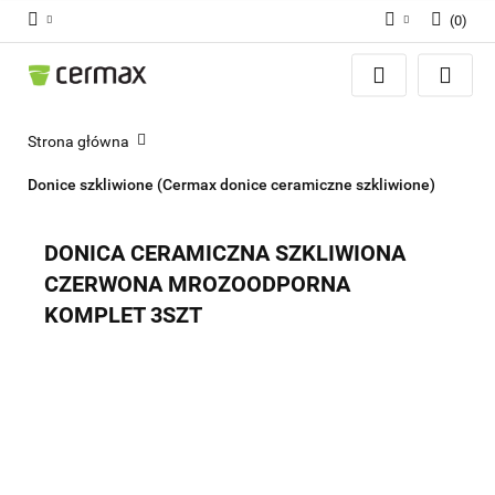
(
0
)
Zaloguj się
Zarejestruj się
Dodaj zgłoszenie
Strona główna
Zgody cookies
Donice szkliwione (Cermax donice ceramiczne szkliwione)
DONICA CERAMICZNA SZKLIWIONA
CZERWONA MROZOODPORNA
KOMPLET 3SZT