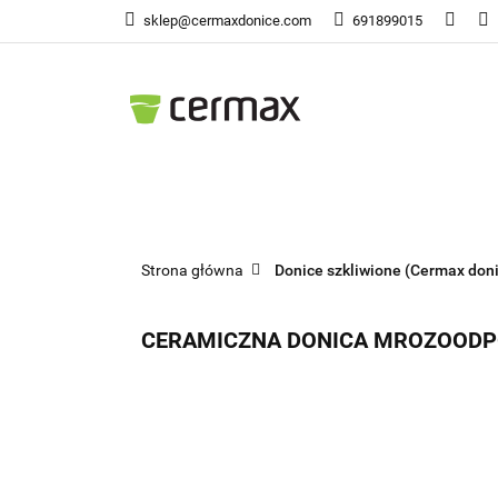
sklep@cermaxdonice.com
691899015
Doni
Donice Ogrodowe
Doni
Strona główna
Donice szkliwione (Cermax don
CERAMICZNA DONICA MROZOODP