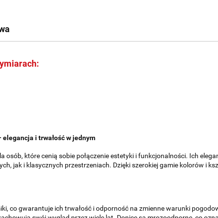
twa
wymiarach:
 elegancja i trwałość w jednym
a osób, które cenią sobie połączenie estetyki i funkcjonalności. Ich el
h, jak i klasycznych przestrzeniach. Dzięki szerokiej gamie kolorów i 
iki, co gwarantuje ich trwałość i odporność na zmienne warunki pogodo
 zachowują swój wygląd przez wiele lat. Donice są mrozoodporne, co oz