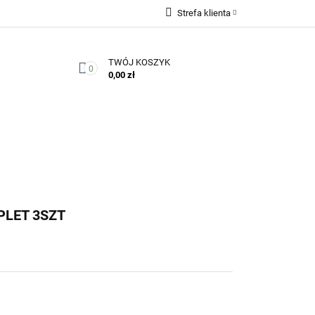
Strefa klienta
Zaloguj się
TWÓJ KOSZYK
Zarejestruj się
0
0,00 zł
Dodaj zgłoszenie
Zgody cookies
Kontakt
LET 3SZT