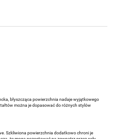
egancka, błyszcząca powierzchnia nadaje wyjątkowego
kształtów można je dopasować do różnych stylów
we. Szkliwiona powierzchnia dodatkowo chroni je
nacza, że mogą pozostawać na zewnątrz przez cały