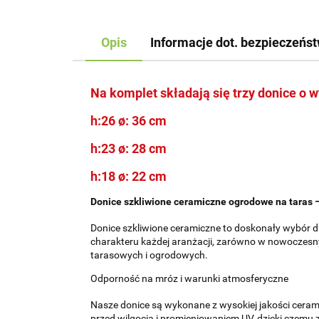
Opis
Informacje dot. bezpieczeńs
Na komplet składają się trzy donice o 
h:26 ø: 36 cm
h:23 ø: 28 cm
h:18 ø: 22 cm
Donice szkliwione ceramiczne ogrodowe na taras –
Donice szkliwione ceramiczne to doskonały wybór dl
charakteru każdej aranżacji, zarówno w nowoczesnyc
tarasowych i ogrodowych.
Odporność na mróz i warunki atmosferyczne
Nasze donice są wykonane z wysokiej jakości ceram
przed wilgocią i promieniowaniem UV, dzięki czemu