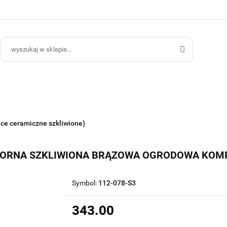
ce Ogrodowe
Donice Do Wnętrz
Blog
Hurt B2B
Kontakt
ce Do Wnętrz
Blog
Hurt B2B
ice ceramiczne szkliwione)
ORNA SZKLIWIONA BRĄZOWA OGRODOWA KOMP
Symbol:
112-078-S3
343.00