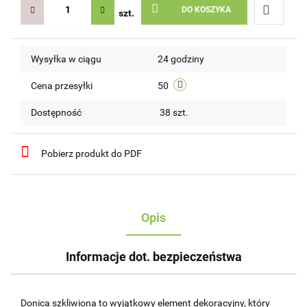
DO KOSZYKA
szt.
Do
Wysyłka w ciągu
24 godziny
przechow
Cena przesyłki
50
Dostępność
38
szt.
Pobierz produkt do PDF
Opis
Informacje dot. bezpieczeństwa
Donica szkliwiona to wyjątkowy element dekoracyjny, który