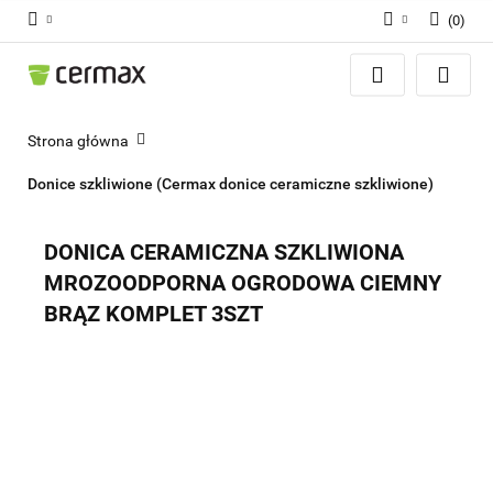
(
0
)
Zaloguj się
Zarejestruj się
Dodaj zgłoszenie
Strona główna
Zgody cookies
Donice szkliwione (Cermax donice ceramiczne szkliwione)
DONICA CERAMICZNA SZKLIWIONA
MROZOODPORNA OGRODOWA CIEMNY
BRĄZ KOMPLET 3SZT