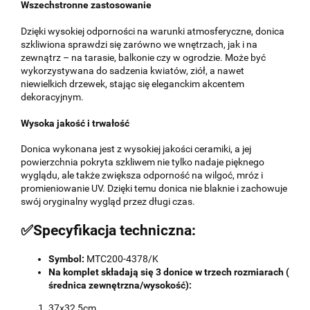
Wszechstronne zastosowanie
Dzięki wysokiej odporności na warunki atmosferyczne, donica
szkliwiona sprawdzi się zarówno we wnętrzach, jak i na
zewnątrz – na tarasie, balkonie czy w ogrodzie. Może być
wykorzystywana do sadzenia kwiatów, ziół, a nawet
niewielkich drzewek, stając się eleganckim akcentem
dekoracyjnym.
Wysoka jakość i trwałość
Donica wykonana jest z wysokiej jakości ceramiki, a jej
powierzchnia pokryta szkliwem nie tylko nadaje pięknego
wyglądu, ale także zwiększa odporność na wilgoć, mróz i
promieniowanie UV. Dzięki temu donica nie blaknie i zachowuje
swój oryginalny wygląd przez długi czas.
✅Specyfikacja techniczna:
Symbol:
MTC200-4378/K
Na komplet składają się 3 donice w trzech rozmiarach (
średnica zewnętrzna/wysokość):
37x32,5cm