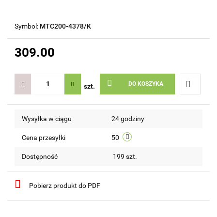
Symbol:
MTC200-4378/K
309.00
DO KOSZYKA
szt.
Do
Wysyłka w ciągu
24 godziny
przechow
Cena przesyłki
50
Dostępność
199
szt.
Pobierz produkt do PDF