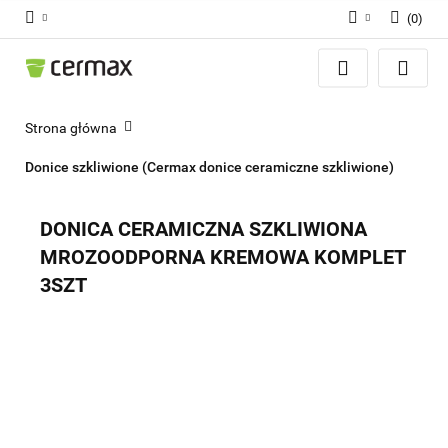
(
0
)
Zaloguj się
Zarejestruj się
Dodaj zgłoszenie
Strona główna
Zgody cookies
Donice szkliwione (Cermax donice ceramiczne szkliwione)
DONICA CERAMICZNA SZKLIWIONA
MROZOODPORNA KREMOWA KOMPLET
3SZT