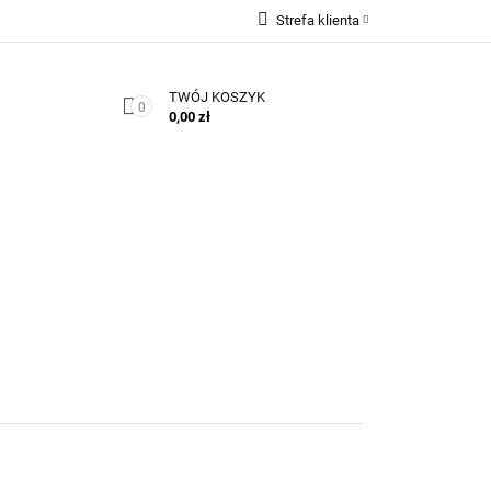
Strefa klienta
Zaloguj się
TWÓJ KOSZYK
Zarejestruj się
0
0,00 zł
Dodaj zgłoszenie
Zgody cookies
Kontakt