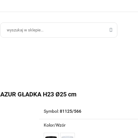
ce Ogrodowe
Donice Do Wnętrz
Blog
Hurt B2B
Kontakt
ce Do Wnętrz
Blog
Hurt B2B
AZUR GŁADKA H23 Ø25 cm
Symbol:
81125/566
Kolor/Wzór