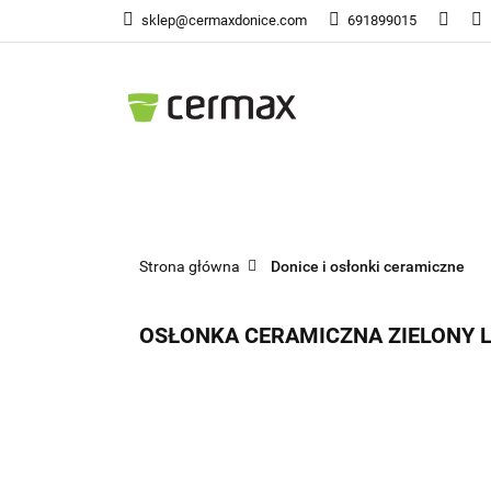
sklep@cermaxdonice.com
691899015
Doni
Donice Ogrodowe
Doni
Strona główna
Donice i osłonki ceramiczne
OSŁONKA CERAMICZNA ZIELONY L