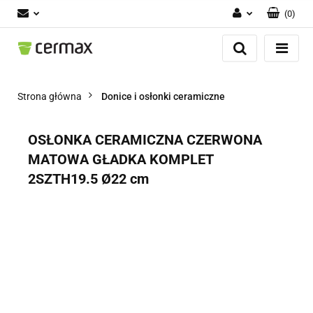
(
0
)
Zaloguj się
Zarejestruj się
Dodaj zgłoszenie
Strona główna
Donice i osłonki ceramiczne
Zgody cookies
OSŁONKA CERAMICZNA CZERWONA
MATOWA GŁADKA KOMPLET
2SZTH19.5 Ø22 cm