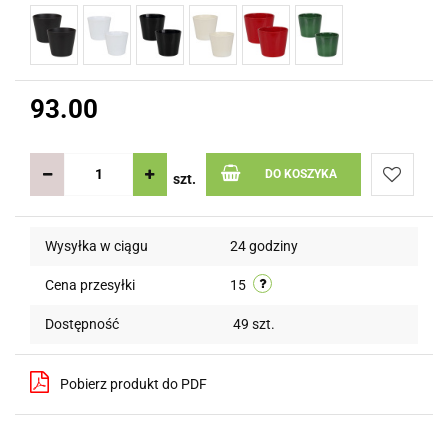
93.00
DO KOSZYKA
szt.
Do
Wysyłka w ciągu
24 godziny
przechow
Cena przesyłki
15
Dostępność
49
szt.
Pobierz produkt do PDF