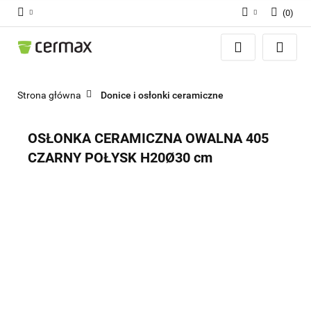
(
0
)
Zaloguj się
Zarejestruj się
Dodaj zgłoszenie
Strona główna
Donice i osłonki ceramiczne
Zgody cookies
OSŁONKA CERAMICZNA OWALNA 405
CZARNY POŁYSK H20Ø30 cm