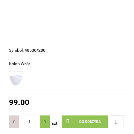
Symbol:
40530/200
Kolor/Wzór
99.00
DO KOSZYKA
szt.