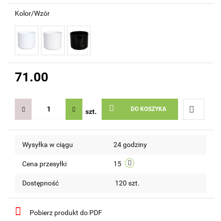
Kolor/Wzór
71.00
DO KOSZYKA
szt.
Do
Wysyłka w ciągu
24 godziny
przechow
Cena przesyłki
15
Dostępność
120
szt.
Pobierz produkt do PDF