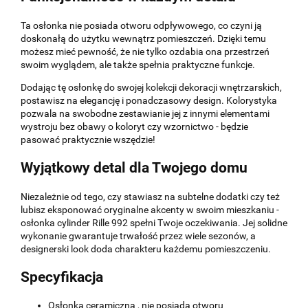
Ta osłonka nie posiada otworu odpływowego, co czyni ją
doskonałą do użytku wewnątrz pomieszczeń. Dzięki temu
możesz mieć pewność, że nie tylko ozdabia ona przestrzeń
swoim wyglądem, ale także spełnia praktyczne funkcje.
Dodając tę osłonkę do swojej kolekcji dekoracji wnętrzarskich,
postawisz na elegancję i ponadczasowy design. Kolorystyka
pozwala na swobodne zestawianie jej z innymi elementami
wystroju bez obawy o koloryt czy wzornictwo - będzie
pasować praktycznie wszędzie!
Wyjątkowy detal dla Twojego domu
Niezależnie od tego, czy stawiasz na subtelne dodatki czy też
lubisz eksponować oryginalne akcenty w swoim mieszkaniu -
osłonka cylinder Rille 992 spełni Twoje oczekiwania. Jej solidne
wykonanie gwarantuje trwałość przez wiele sezonów, a
designerski look doda charakteru każdemu pomieszczeniu.
Specyfikacja
Osłonka ceramiczna , nie posiada otworu